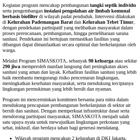
Kegiatan program mencakup pembangunan
tangki septik individu
serta pengembangan
instalasi pengolahan air limbah komunal
berbasis biofilter
di wilayah padat penduduk. Intervensi dilakukan
di
Kelurahan Pademangan Barat
dan
Kelurahan Tebet Timur
,
dengan pendekatan partisipatif yang melibatkan masyarakat dalam
proses perencanaan, pembangunan, hingga pemeliharaan sarana
sanitasi. Pendekatan ini bertujuan memastikan fasilitas yang
dibangun dapat dimanfaatkan secara optimal dan berkelanjutan oleh
warga.
Melalui Program SIMASKOTA, sebanyak
98 keluarga
atau sekitar
290 jiwa
memperoleh manfaat langsung dari peningkatan akses
sanitasi yang aman dan layak. Kehadiran fasilitas sanitasi yang lebih
baik membantu mengurangi risiko pencemaran lingkungan,
meningkatkan kesehatan masyarakat, serta mendukung terciptanya
lingkungan permukiman yang lebih bersih dan nyaman.
Program ini mencerminkan komitmen bersama para mitra dalam
mendukung pencapaian pembangunan berkelanjutan di sektor air
bersih dan sanitasi. Dengan memperkuat infrastruktur dasar serta
mendorong partisipasi masyarakat, SIMASKOTA menjadi salah
satu upaya nyata untuk mewujudkan lingkungan perkotaan yang
sehat, inklusif, dan berdaya tahan bagi generasi mendatang.
Wilayah program mencakup 2 kelurahan di DKI Jakarta.